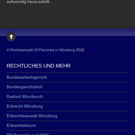
aufwendig herausstellt.
©
Rechtsanwalt Ulf Pieconka in Würzburg
2026
RECHTLICHES UND MEHR
Bundesarbeitsgericht
Bundesgerichtshof
Dadord Würzburch
Erbrecht Würzburg
Erbrechtsanwalt Würzburg
Erbrechtsforum