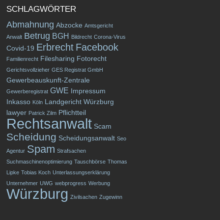
SCHLAGWÖRTER
Abmahnung
Abzocke
Amtsgericht
Betrug
BGH
Anwalt
Bildrecht
Corona-Virus
Erbrecht
Facebook
Covid-19
Filesharing
Fotorecht
Familienrecht
Gerichtsvollzieher
GES Registrat GmbH
Gewerbeauskunft-Zentrale
GWE
Impressum
Gewerberegistrat
Inkasso
Landgericht Würzburg
Köln
lawyer
Pflichtteil
Patrick Zilm
Rechtsanwalt
Scam
Scheidung
Scheidungsanwalt
Seo
Spam
Agentur
Strafsachen
Suchmaschinenoptimierung
Tauschbörse
Thomas
Lipke
Tobias Koch
Unterlassungserklärung
Unternehmer
UWG
webprogress
Werbung
Würzburg
Zivilsachen
Zugewinn