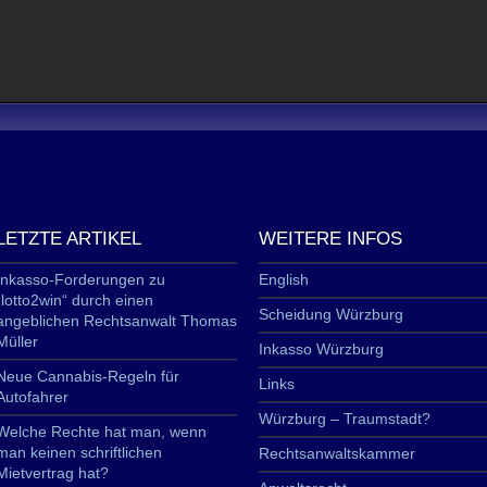
LETZTE ARTIKEL
WEITERE INFOS
Inkasso-Forderungen zu
English
„lotto2win“ durch einen
Scheidung Würzburg
angeblichen Rechtsanwalt Thomas
Müller
Inkasso Würzburg
Neue Cannabis-Regeln für
Links
Autofahrer
Würzburg – Traumstadt?
Welche Rechte hat man, wenn
man keinen schriftlichen
Rechtsanwaltskammer
Mietvertrag hat?