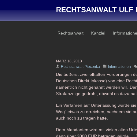
RECHTSANWALT ULF 
Rechtsanwalt
Kanzlei
Information
MÄRZ 18, 2013
Rechtsanwalt Pieconka
Informationen
Die äußerst zweifelhaften Forderungen 
Deutschen Direkt Inkasso) von eine Rech
namentlich nicht genannt werden will. D
Strafanzeige gedroht, obwohl es dazu natü
Ein Verfahren auf Unterlassung würde sie 
Weg“ etwas zu erreichen, nachdem sie a
auch noch zu tragen hätte.
Dem Mandanten wird mit vielen alten Urtei
dann über 2000 EUR betragen würde … D