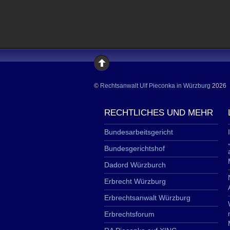
©
Rechtsanwalt Ulf Pieconka in Würzburg
2026
RECHTLICHES UND MEHR
Bundesarbeitsgericht
Bundesgerichtshof
Dadord Würzburch
Erbrecht Würzburg
Erbrechtsanwalt Würzburg
Erbrechtsforum