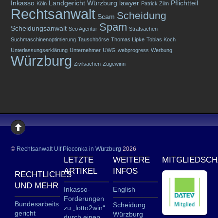
Inkasso
Landgericht Würzburg
lawyer
Pflichtteil
Köln
Patrick Zilm
Rechtsanwalt
Scheidung
Scam
Spam
Scheidungsanwalt
Seo Agentur
Strafsachen
Suchmaschinenoptimierung
Tauschbörse
Thomas Lipke
Tobias Koch
Unterlassungserklärung
Unternehmer
UWG
webprogress
Werbung
Würzburg
Zivilsachen
Zugewinn
©
Rechtsanwalt Ulf Pieconka in Würzburg
2026
LETZTE
WEITERE
MITGLIEDSC
ARTIKEL
INFOS
RECHTLICHES
UND MEHR
Inkasso-
English
Forderungen
Bundesarbeits
Scheidung
zu „lotto2win“
gericht
Würzburg
durch einen