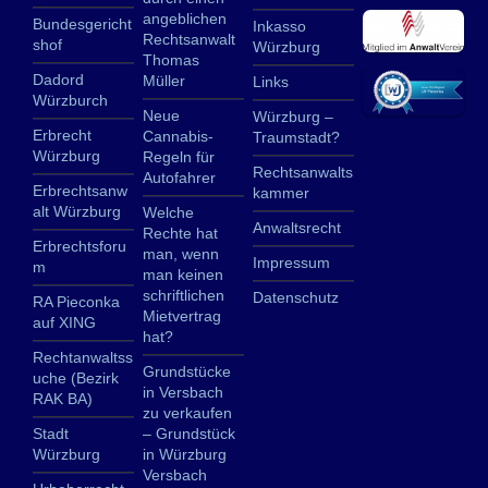
angeblichen
Bundesgericht
Inkasso
Rechtsanwalt
shof
Würzburg
Thomas
Dadord
Müller
Links
Würzburch
Neue
Würzburg –
Erbrecht
Cannabis-
Traumstadt?
Würzburg
Regeln für
Rechtsanwalts
Autofahrer
Erbrechtsanw
kammer
alt Würzburg
Welche
Anwaltsrecht
Rechte hat
Erbrechtsforu
man, wenn
Impressum
m
man keinen
schriftlichen
Datenschutz
RA Pieconka
Mietvertrag
auf XING
hat?
Rechtanwaltss
Grundstücke
uche (Bezirk
in Versbach
RAK BA)
zu verkaufen
Stadt
– Grundstück
Würzburg
in Würzburg
Versbach