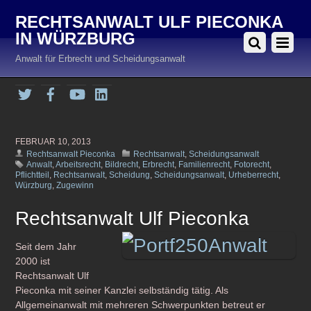
RECHTSANWALT ULF PIECONKA
IN WÜRZBURG
Anwalt für Erbrecht und Scheidungsanwalt
Twitter
Facebook
YouTube
LinkedIn
FEBRUAR 10, 2013
Rechtsanwalt Pieconka
Rechtsanwalt
,
Scheidungsanwalt
Anwalt
,
Arbeitsrecht
,
Bildrecht
,
Erbrecht
,
Familienrecht
,
Fotorecht
,
Pflichtteil
,
Rechtsanwalt
,
Scheidung
,
Scheidungsanwalt
,
Urheberrecht
,
Würzburg
,
Zugewinn
Rechtsanwalt Ulf Pieconka
Seit dem Jahr
2000 ist
Rechtsanwalt Ulf
Pieconka mit seiner Kanzlei selbständig tätig. Als
Allgemeinanwalt mit mehreren Schwerpunkten betreut er