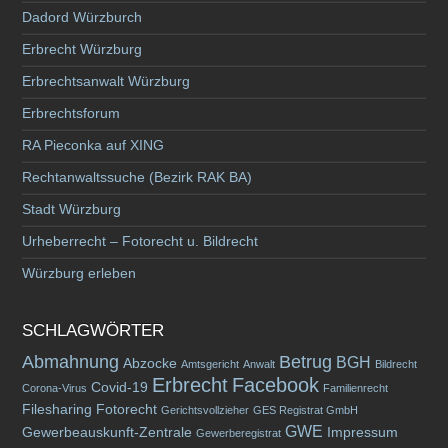
Dadord Würzburch
Erbrecht Würzburg
Erbrechtsanwalt Würzburg
Erbrechtsforum
RA Pieconka auf XING
Rechtanwaltssuche (Bezirk RAK BA)
Stadt Würzburg
Urheberrecht – Fotorecht u. Bildrecht
Würzburg erleben
SCHLAGWÖRTER
Abmahnung
Betrug
BGH
Abzocke
Amtsgericht
Anwalt
Bildrecht
Erbrecht
Facebook
Covid-19
Corona-Virus
Familienrecht
Filesharing
Fotorecht
Gerichtsvollzieher
GES Registrat GmbH
GWE
Gewerbeauskunft-Zentrale
Impressum
Gewerberegistrat