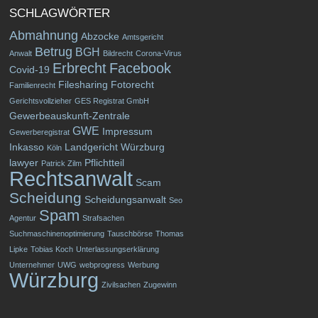
SCHLAGWÖRTER
Abmahnung
Abzocke
Amtsgericht
Betrug
BGH
Anwalt
Bildrecht
Corona-Virus
Erbrecht
Facebook
Covid-19
Filesharing
Fotorecht
Familienrecht
Gerichtsvollzieher
GES Registrat GmbH
Gewerbeauskunft-Zentrale
GWE
Impressum
Gewerberegistrat
Inkasso
Landgericht Würzburg
Köln
lawyer
Pflichtteil
Patrick Zilm
Rechtsanwalt
Scam
Scheidung
Scheidungsanwalt
Seo
Spam
Agentur
Strafsachen
Suchmaschinenoptimierung
Tauschbörse
Thomas
Lipke
Tobias Koch
Unterlassungserklärung
Unternehmer
UWG
webprogress
Werbung
Würzburg
Zivilsachen
Zugewinn