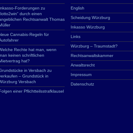
Inkasso-Forderungen zu
English
„lotto2win“ durch einen
Scheidung Würzburg
angeblichen Rechtsanwalt Thomas
Müller
Inkasso Würzburg
Neue Cannabis-Regeln für
Links
Autofahrer
Würzburg – Traumstadt?
Welche Rechte hat man, wenn
man keinen schriftlichen
Rechtsanwaltskammer
Mietvertrag hat?
Anwaltsrecht
Grundstücke in Versbach zu
Impressum
verkaufen – Grundstück in
Würzburg Versbach
Datenschutz
Folgen einer Pflichtteilsstrafklausel