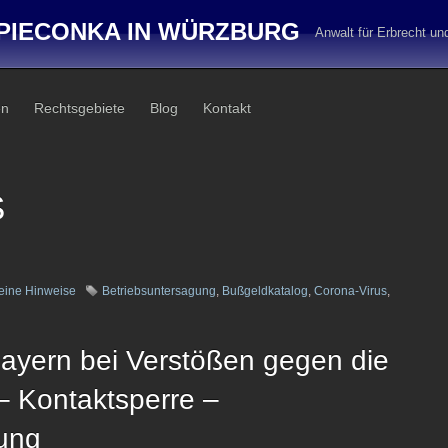
PIECONKA IN WÜRZBURG
Anwalt für Erbrecht u
en
Rechtsgebiete
Blog
Kontakt
S
eine Hinweise
Betriebsuntersagung
,
Bußgeldkatalog
,
Corona-Virus
,
Bayern bei Verstößen gegen die
– Kontaktsperre –
ung