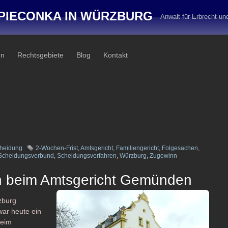
PIECONKA IN WÜRZBURG
Anwalt für Erbrecht u
en
Rechtsgebiete
Blog
Kontakt
heidung
2-Wochen-Frist
,
Amtsgericht
,
Familiengericht
,
Folgesachen
,
Scheidungsverbund
,
Scheidungsverfahren
,
Würzburg
,
Zugewinn
n beim Amtsgericht Gemünden
zburg
war heute ein
beim