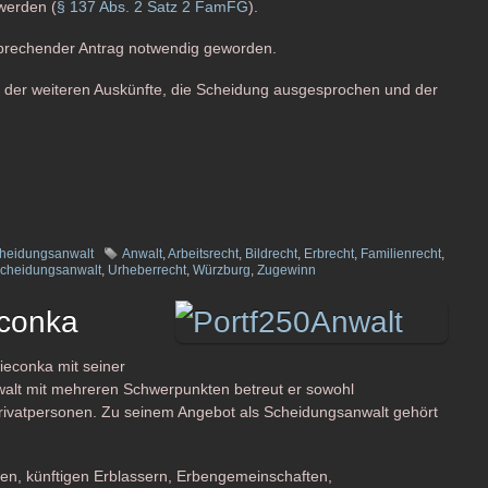
werden (
§ 137 Abs. 2 Satz 2 FamFG
).
tsprechender Antrag notwendig geworden.
n der weiteren Auskünfte, die Scheidung ausgesprochen und der
heidungsanwalt
Anwalt
,
Arbeitsrecht
,
Bildrecht
,
Erbrecht
,
Familienrecht
,
cheidungsanwalt
,
Urheberrecht
,
Würzburg
,
Zugewinn
econka
ieconka mit seiner
anwalt mit mehreren Schwerpunkten betreut er sowohl
rivatpersonen. Zu seinem Angebot als Scheidungsanwalt gehört
rben, künftigen Erblassern, Erbengemeinschaften,