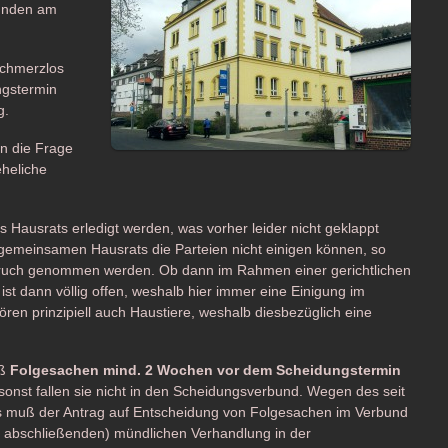
münden am
schmerzlos
ngstermin
g.
un die Frage
heliche
 Hausrats erledigt werden, was vorher leider nicht geklappt
s gemeinsamen Hausrats die Parteien nicht einigen können, so
nspruch genommen werden. Ob dann im Rahmen einer gerichtlichen
st dann völlig offen, weshalb hier immer eine Einigung im
ren prinzipiell auch Haustiere, weshalb diesbezüglich eine
aß
Folgesachen mind. 2 Wochen vor dem Scheidungstermin
nst fallen sie nicht in den Scheidungsverbund. Wegen des seit
 muß der Antrag auf Entscheidung von Folgesachen im Verbund
 abschließenden) mündlichen Verhandlung in der