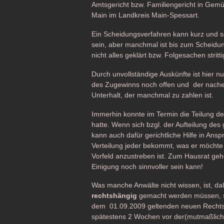
Amtsgericht bzw. Familiengericht in Ge
Main im Landkreis Main-Spessart.
Ein Scheidungsverfahren kann kurz und 
sein, aber manchmal ist bis zum Scheidu
nicht alles geklärt bzw. Folgesachen stritti
Durch unvollständige Auskünfte ist hier n
des Zugewinns noch offen und der nache
Unterhalt, der manchmal zu zahlen ist.
Immerhin konnte im Termin die Teilung des
hatte. Wenn sich bzgl. der Aufteilung de
kann auch dafür gerichtliche Hilfe in A
Verteilung jeder bekommt, was er möchte i
Vorfeld anzustreben ist. Zum Hausrat gehö
Einigung noch sinnvoller sein kann!
Was manche Anwälte nicht wissen, ist, d
rechtshängig
gemacht werden müssen, so
dem 01.09.2009 geltenden neuen Rechts
spätestens 2 Wochen vor der(mutmaßlich