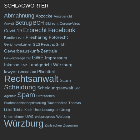
SCHLAGWÖRTER
Abmahnung
Abzocke
Amtsgericht
Betrug
BGH
Anwalt
Bildrecht
Corona-Virus
Erbrecht
Facebook
Covid-19
Filesharing
Fotorecht
Familienrecht
Gerichtsvollzieher
GES Registrat GmbH
Gewerbeauskunft-Zentrale
GWE
Impressum
Gewerberegistrat
Inkasso
Landgericht Würzburg
Köln
lawyer
Pflichtteil
Patrick Zilm
Rechtsanwalt
Scam
Scheidung
Scheidungsanwalt
Seo
Spam
Agentur
Strafsachen
Suchmaschinenoptimierung
Tauschbörse
Thomas
Lipke
Tobias Koch
Unterlassungserklärung
Unternehmer
UWG
webprogress
Werbung
Würzburg
Zivilsachen
Zugewinn