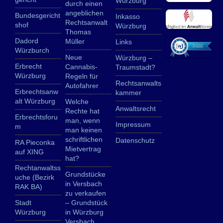
Würzburg
durch einen
angeblichen
Bundesgericht
Inkasso
Rechtsanwalt
shof
Würzburg
Thomas
Dadord
Müller
Links
Würzburch
Neue
Würzburg –
Erbrecht
Cannabis-
Traumstadt?
Würzburg
Regeln für
Rechtsanwalts
Autofahrer
Erbrechtsanw
kammer
alt Würzburg
Welche
Anwaltsrecht
Rechte hat
Erbrechtsforu
man, wenn
Impressum
m
man keinen
schriftlichen
Datenschutz
RA Pieconka
Mietvertrag
auf XING
hat?
Rechtanwaltss
Grundstücke
uche (Bezirk
in Versbach
RAK BA)
zu verkaufen
Stadt
– Grundstück
Würzburg
in Würzburg
Versbach