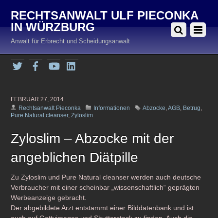
RECHTSANWALT ULF PIECONKA
IN WÜRZBURG
Anwalt für Erbrecht und Scheidungsanwalt
Twitter
Facebook
YouTube
LinkedIn
FEBRUAR 27, 2014
Rechtsanwalt Pieconka
Informationen
Abzocke
,
AGB
,
Betrug
,
Pure Natural cleanser
,
Zyloslim
Zyloslim – Abzocke mit der
angeblichen Diätpille
Zu Zyloslim und Pure Natural cleanser werden auch deutsche
Verbraucher mit einer scheinbar „wissenschaftlich“ geprägten
Werbeanzeige gebracht.
Der abgebildete Arzt entstammt einer Bilddatenbank und ist