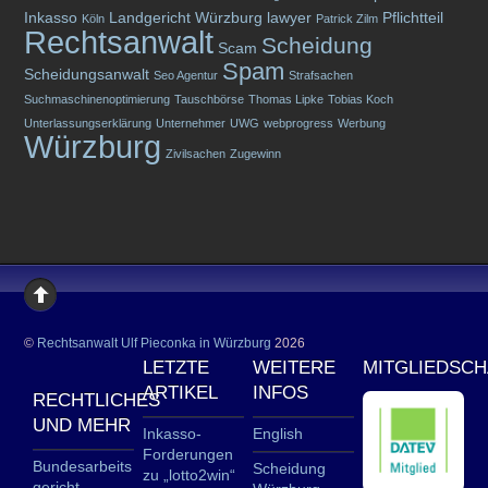
Inkasso
Landgericht Würzburg
lawyer
Pflichtteil
Köln
Patrick Zilm
Rechtsanwalt
Scheidung
Scam
Spam
Scheidungsanwalt
Seo Agentur
Strafsachen
Suchmaschinenoptimierung
Tauschbörse
Thomas Lipke
Tobias Koch
Unterlassungserklärung
Unternehmer
UWG
webprogress
Werbung
Würzburg
Zivilsachen
Zugewinn
©
Rechtsanwalt Ulf Pieconka in Würzburg
2026
LETZTE
WEITERE
MITGLIEDSC
ARTIKEL
INFOS
RECHTLICHES
UND MEHR
Inkasso-
English
Forderungen
Bundesarbeits
Scheidung
zu „lotto2win“
gericht