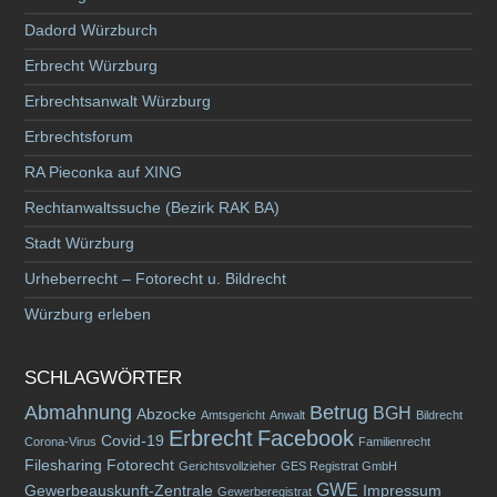
Dadord Würzburch
Erbrecht Würzburg
Erbrechtsanwalt Würzburg
Erbrechtsforum
RA Pieconka auf XING
Rechtanwaltssuche (Bezirk RAK BA)
Stadt Würzburg
Urheberrecht – Fotorecht u. Bildrecht
Würzburg erleben
SCHLAGWÖRTER
Abmahnung
Betrug
BGH
Abzocke
Amtsgericht
Anwalt
Bildrecht
Erbrecht
Facebook
Covid-19
Corona-Virus
Familienrecht
Filesharing
Fotorecht
Gerichtsvollzieher
GES Registrat GmbH
GWE
Gewerbeauskunft-Zentrale
Impressum
Gewerberegistrat