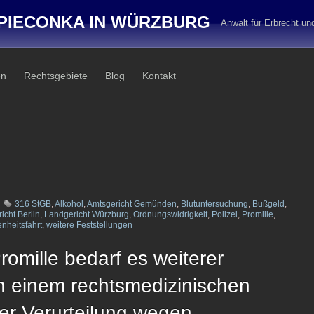
PIECONKA IN WÜRZBURG
Anwalt für Erbrecht u
en
Rechtsgebiete
Blog
Kontakt
316 StGB
,
Alkohol
,
Amtsgericht Gemünden
,
Blutuntersuchung
,
Bußgeld
,
cht Berlin
,
Landgericht Würzburg
,
Ordnungswidrigkeit
,
Polizei
,
Promille
,
nheitsfahrt
,
weitere Feststellungen
romille bedarf es weiterer
n einem rechtsmedizinischen
er Verurteilung wegen