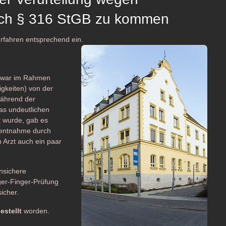
nach § 316 StGB zu kommen
rfahren entsprechend ein.
 war im Rahmen
igkeiten) von der
während der
was undeutlichen
t wurde, gab es
utentnahme durch
 Arzt auch ein paar
nsichere
er-Finger-Prüfung
icher.
estellt
worden.