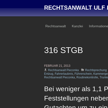
RECHTSANWALT ULF 
Rechtsanwalt
Kanzlei
Information
316 STGB
FEBRUAR 21, 2013
Rechtsanwalt Pieconka
Rechtsprechung
Entzug
,
Fahrerlaubnis
,
Führerschein
,
Kammergeri
Rechtsanwalt Pieconka
,
Routinekontrolle
,
Trunke
Bei weniger als 1,1 P
Feststellungen nebe
Gutachten um zu ein