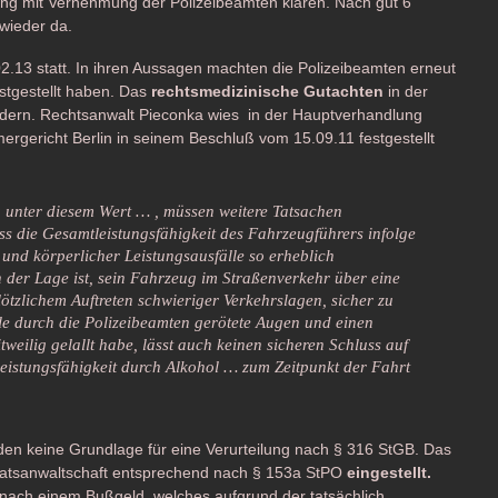
ng mit Vernehmung der Polizeibeamten klären. Nach gut 6
wieder da.
.13 statt. In ihren Aussagen machten die Polizeibeamten erneut
stgestellt haben. Das
rechtsmedizinische Gutachten
in der
dern. Rechtsanwalt Pieconka wies in der Hauptverhandlung
ergericht Berlin in seinem Beschluß vom 15.09.11 festgestellt
g unter diesem Wert … , müssen weitere Tatsachen
ass die Gesamtleistungsfähigkeit des Fahrzeugführers infolge
und körperlicher Leistungsausfälle so erheblich
in der Lage ist, sein Fahrzeug im Straßenverkehr über eine
ötzlichem Auftreten schwieriger Verkehrslagen, sicher zu
le durch die Polizeibeamten gerötete Augen und einen
eilig gelallt habe, lässt auch keinen sicheren Schluss auf
eistungsfähigkeit durch Alkohol … zum Zeitpunkt der Fahrt
en keine Grundlage für eine Verurteilung nach § 316 StGB. Das
atsanwaltschaft entsprechend nach § 153a StPO
eingestellt.
 nach einem Bußgeld, welches aufgrund der tatsächlich