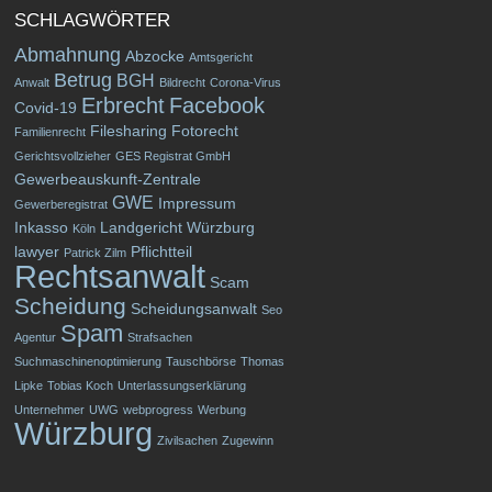
SCHLAGWÖRTER
Abmahnung
Abzocke
Amtsgericht
Betrug
BGH
Anwalt
Bildrecht
Corona-Virus
Erbrecht
Facebook
Covid-19
Filesharing
Fotorecht
Familienrecht
Gerichtsvollzieher
GES Registrat GmbH
Gewerbeauskunft-Zentrale
GWE
Impressum
Gewerberegistrat
Inkasso
Landgericht Würzburg
Köln
lawyer
Pflichtteil
Patrick Zilm
Rechtsanwalt
Scam
Scheidung
Scheidungsanwalt
Seo
Spam
Agentur
Strafsachen
Suchmaschinenoptimierung
Tauschbörse
Thomas
Lipke
Tobias Koch
Unterlassungserklärung
Unternehmer
UWG
webprogress
Werbung
Würzburg
Zivilsachen
Zugewinn