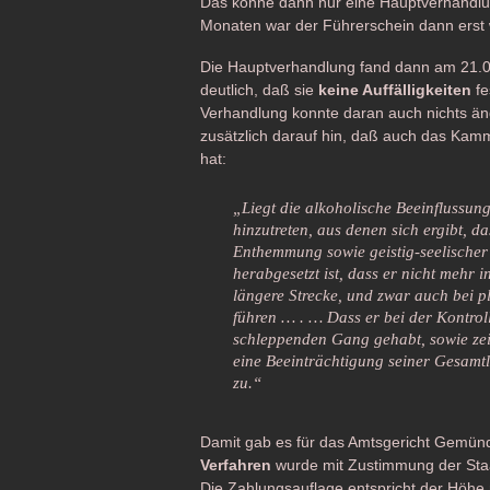
Das könne dann nur eine Hauptverhandlu
Monaten war der Führerschein dann erst 
Die Hauptverhandlung fand dann am 21.02
deutlich, daß sie
keine Auffälligkeiten
fe
Verhandlung konnte daran auch nichts än
zusätzlich darauf hin, daß auch das Kamm
hat:
„Liegt die alkoholische Beeinflussun
hinzutreten, aus denen sich ergibt, d
Enthemmung sowie geistig-seelischer 
herabgesetzt ist, dass er nicht mehr 
längere Strecke, und zwar auch bei pl
führen … . … Dass er bei der Kontrol
schleppenden Gang gehabt, sowie zeitw
eine Beeinträchtigung seiner Gesamtl
zu.“
Damit gab es für das Amtsgericht Gemünd
Verfahren
wurde mit Zustimmung der Sta
Die Zahlungsauflage entspricht der Höhe