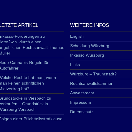
LETZTE ARTIKEL
WEITERE INFOS
Inkasso-Forderungen zu
English
„lotto2win“ durch einen
Scheidung Würzburg
angeblichen Rechtsanwalt Thomas
Müller
Inkasso Würzburg
Neue Cannabis-Regeln für
Links
Autofahrer
Würzburg – Traumstadt?
Welche Rechte hat man, wenn
man keinen schriftlichen
Rechtsanwaltskammer
Mietvertrag hat?
Anwaltsrecht
Grundstücke in Versbach zu
Impressum
verkaufen – Grundstück in
Würzburg Versbach
Datenschutz
Folgen einer Pflichtteilsstrafklausel