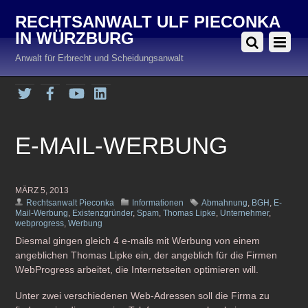
RECHTSANWALT ULF PIECONKA
IN WÜRZBURG
Anwalt für Erbrecht und Scheidungsanwalt
Twitter
Facebook
YouTube
LinkedIn
E-MAIL-WERBUNG
MÄRZ 5, 2013
Rechtsanwalt Pieconka
Informationen
Abmahnung
,
BGH
,
E-
Mail-Werbung
,
Existenzgründer
,
Spam
,
Thomas Lipke
,
Unternehmer
,
webprogress
,
Werbung
Diesmal gingen gleich 4 e-mails mit Werbung von einem
angeblichen Thomas Lipke ein, der angeblich für die Firmen
WebProgress arbeitet, die Internetseiten optimieren will.
Unter zwei verschiedenen Web-Adressen soll die Firma zu