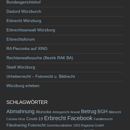
Bundesgerichtshof
Dadord Würzburch
Erbrecht Würzburg
Erbrechtsanwalt Würzburg
Erbrechtsforum
RA Pieconka auf XING
Rechtanwaltssuche (Bezirk RAK BA)
Stadt Würzburg
Urheberrecht – Fotorecht u. Bildrecht
Würzburg erleben
SCHLAGWÖRTER
Abmahnung
Betrug
BGH
Abzocke
Amtsgericht
Anwalt
Bildrecht
Erbrecht
Facebook
Covid-19
Corona-Virus
Familienrecht
Filesharing
Fotorecht
Gerichtsvollzieher
GES Registrat GmbH