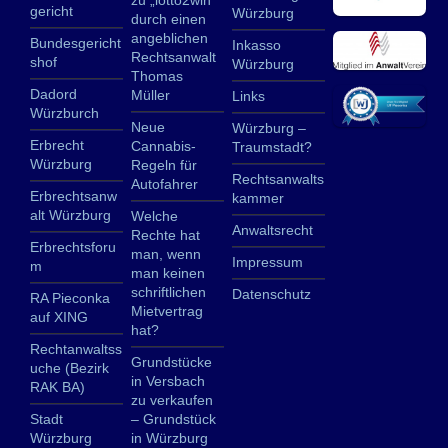
zu „lotto2win“
gericht
Würzburg
durch einen
angeblichen
Bundesgericht
Inkasso
Rechtsanwalt
shof
Würzburg
Thomas
Dadord
Müller
Links
Würzburch
Neue
Würzburg –
Erbrecht
Cannabis-
Traumstadt?
Würzburg
Regeln für
Rechtsanwalts
Autofahrer
Erbrechtsanw
kammer
alt Würzburg
Welche
Anwaltsrecht
Rechte hat
Erbrechtsforu
man, wenn
Impressum
m
man keinen
schriftlichen
Datenschutz
RA Pieconka
Mietvertrag
auf XING
hat?
Rechtanwaltss
Grundstücke
uche (Bezirk
in Versbach
RAK BA)
zu verkaufen
Stadt
– Grundstück
Würzburg
in Würzburg