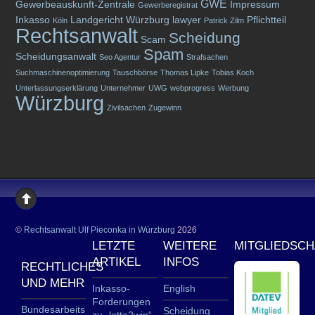
GWE
Gewerbeauskunft-Zentrale
Impressum
Gewerberegistrat
Inkasso
Landgericht Würzburg
lawyer
Pflichtteil
Köln
Patrick Zilm
Rechtsanwalt
Scheidung
Scam
Spam
Scheidungsanwalt
Seo Agentur
Strafsachen
Suchmaschinenoptimierung
Tauschbörse
Thomas Lipke
Tobias Koch
Unterlassungserklärung
Unternehmer
UWG
webprogress
Werbung
Würzburg
Zivilsachen
Zugewinn
©
Rechtsanwalt Ulf Pieconka in Würzburg
2026
LETZTE
WEITERE
MITGLIEDSC
ARTIKEL
INFOS
RECHTLICHES
UND MEHR
Inkasso-
English
Forderungen
Bundesarbeits
Scheidung