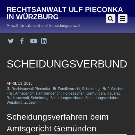
RECHTSANWALT ULF PIECONKA
IN WÜRZBURG
Anwalt für Erbrecht und Scheidungsanwalt
Twitter
Facebook
YouTube
LinkedIn
SCHEIDUNGSVERBUND
APRIL 13, 2015
Rechtsanwalt Pieconka
Familienrecht
,
Scheidung
2-Wochen-
Frist
,
Amtsgericht
,
Familiengericht
,
Folgesachen
,
Gemünden
,
Hausrat
,
Rechtsanwalt
,
Scheidung
,
Scheidungsverbund
,
Scheidungsverfahren
,
Würzburg
,
Zugewinn
Scheidungsverfahren beim
Amtsgericht Gemünden