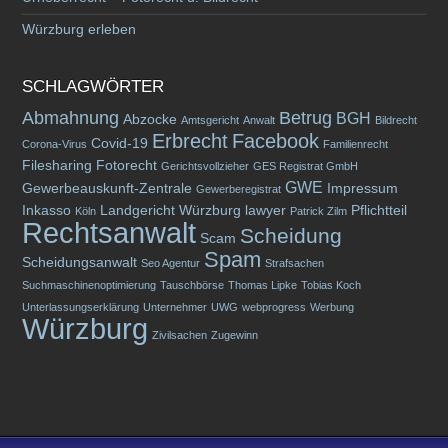
Würzburg erleben
SCHLAGWÖRTER
Abmahnung
Betrug
BGH
Abzocke
Amtsgericht
Anwalt
Bildrecht
Erbrecht
Facebook
Covid-19
Corona-Virus
Familienrecht
Filesharing
Fotorecht
Gerichtsvollzieher
GES Registrat GmbH
GWE
Gewerbeauskunft-Zentrale
Impressum
Gewerberegistrat
Inkasso
Landgericht Würzburg
lawyer
Pflichtteil
Köln
Patrick Zilm
Rechtsanwalt
Scheidung
Scam
Spam
Scheidungsanwalt
Seo Agentur
Strafsachen
Suchmaschinenoptimierung
Tauschbörse
Thomas Lipke
Tobias Koch
Unterlassungserklärung
Unternehmer
UWG
webprogress
Werbung
Würzburg
Zivilsachen
Zugewinn