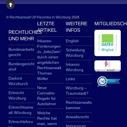
©
Rechtsanwalt Ulf Pieconka in Würzburg
2026
LETZTE
WEITERE
MITGLIEDSC
ARTIKEL
INFOS
RECHTLICHES
UND MEHR
Inkasso-
English
Forderungen
Bundesarbeits
Scheidung
zu „lotto2win“
gericht
Würzburg
durch einen
angeblichen
Bundesgericht
Inkasso
Rechtsanwalt
shof
Würzburg
Thomas
Dadord
Müller
Links
Würzburch
Neue
Würzburg –
Erbrecht
Cannabis-
Traumstadt?
Würzburg
Regeln für
Rechtsanwalts
Autofahrer
Erbrechtsanw
kammer
alt Würzburg
Welche
Anwaltsrecht
Rechte hat
Erbrechtsforu
man, wenn
Impressum