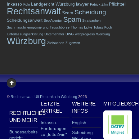
Inkasso
Landgericht Würzburg
lawyer
Pflichtteil
Köln
Patrick Zilm
Rechtsanwalt
Scheidung
Scam
Spam
Scheidungsanwalt
Seo Agentur
Strafsachen
Suchmaschinenoptimierung
Tauschbörse
Thomas Lipke
Tobias Koch
Unterlassungserklärung
Unternehmer
UWG
webprogress
Werbung
Würzburg
Zivilsachen
Zugewinn
©
Rechtsanwalt Ulf Pieconka in Würzburg
2026
LETZTE
WEITERE
MITGLIEDSC
ARTIKEL
INFOS
RECHTLICHES
UND MEHR
Inkasso-
English
Forderungen
Bundesarbeits
Scheidung
zu „lotto2win“
gericht
Würzburg