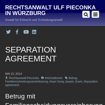
RECHTSANWALT ULF PIECONKA
IN WÜRZBURG
Anwalt für Erbrecht und Scheidungsanwalt
Twitter
Facebook
YouTube
LinkedIn
SEPARATION
AGREEMENT
MAI 15, 2014
Rechtsanwalt Pieconka
Informationen
Betrug
,
Familienscheidungsvereinbarung
,
Huan Song
,
lawyer
,
Scam
,
Separation
agreement
Betrug mit