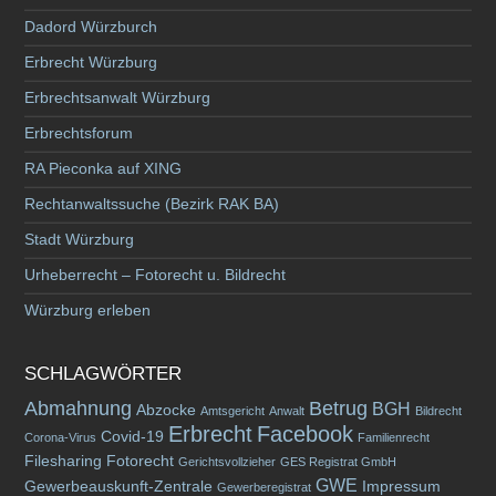
Dadord Würzburch
Erbrecht Würzburg
Erbrechtsanwalt Würzburg
Erbrechtsforum
RA Pieconka auf XING
Rechtanwaltssuche (Bezirk RAK BA)
Stadt Würzburg
Urheberrecht – Fotorecht u. Bildrecht
Würzburg erleben
SCHLAGWÖRTER
Abmahnung
Betrug
BGH
Abzocke
Amtsgericht
Anwalt
Bildrecht
Erbrecht
Facebook
Covid-19
Corona-Virus
Familienrecht
Filesharing
Fotorecht
Gerichtsvollzieher
GES Registrat GmbH
GWE
Gewerbeauskunft-Zentrale
Impressum
Gewerberegistrat