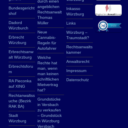
durch einen
angeblichen
Bundesgericht
Inkasso
Rechtsanwalt
shof
Würzburg
Thomas
Dadord
Müller
Links
Würzburch
Neue
Würzburg –
Erbrecht
Cannabis-
Traumstadt?
Würzburg
Regeln für
Rechtsanwalts
Autofahrer
Erbrechtsanw
kammer
alt Würzburg
Welche
Anwaltsrecht
Rechte hat
Erbrechtsforu
man, wenn
Impressum
m
man keinen
schriftlichen
Datenschutz
RA Pieconka
Mietvertrag
auf XING
hat?
Rechtanwaltss
Grundstücke
uche (Bezirk
in Versbach
RAK BA)
zu verkaufen
Stadt
– Grundstück
Würzburg
in Würzburg
Versbach