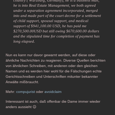
country ( Würzburg, Germany), he is a business man,
he is into Real Estate Management, we both agreed
under a separation agreement incorporated, merged
into and made part of the court decree for a settlement
of child support, spousal support, and medical
support of $941,100.00 USD, he has paid me
$270,500.00USD but still owing $670,600.00 dollars
and the stipulated time for completion of payment has
long elapsed.
Nun es kann nur davor gewarnt werden, auf diese oder
ähnliche Nachrichten zu reagieren. Diverse Quellen berichten
von ähnlichen Schreiben, mit anderen oder den gleichen
Namen und es werden hier wohl für die Fälschungen echte
Gerichtsschreiben und Unterschriften mitunter bekannter
Anwälte mißbraucht.
Mehr:
compujurist
oder
avoidclaim
Interessant ist auch, daß offenbar die Dame immer wieder
anders aussieht 😉