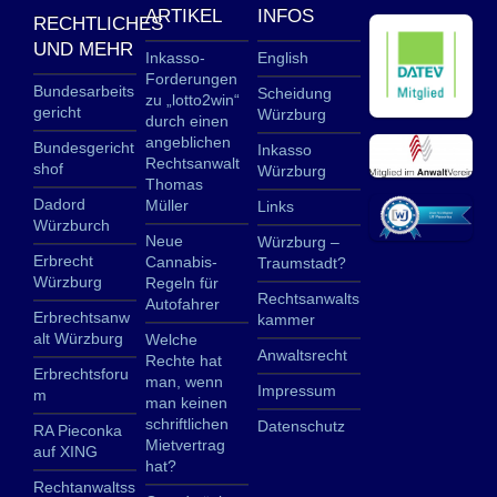
ARTIKEL
INFOS
RECHTLICHES
UND MEHR
Inkasso-
English
Forderungen
Bundesarbeits
Scheidung
zu „lotto2win“
gericht
Würzburg
durch einen
angeblichen
Bundesgericht
Inkasso
Rechtsanwalt
shof
Würzburg
Thomas
Dadord
Müller
Links
Würzburch
Neue
Würzburg –
Erbrecht
Cannabis-
Traumstadt?
Würzburg
Regeln für
Rechtsanwalts
Autofahrer
Erbrechtsanw
kammer
alt Würzburg
Welche
Anwaltsrecht
Rechte hat
Erbrechtsforu
man, wenn
Impressum
m
man keinen
schriftlichen
Datenschutz
RA Pieconka
Mietvertrag
auf XING
hat?
Rechtanwaltss