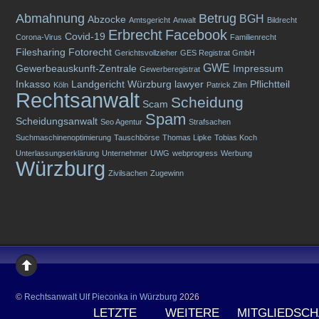
Abmahnung
Betrug
BGH
Abzocke
Amtsgericht
Anwalt
Bildrecht
Erbrecht
Facebook
Covid-19
Corona-Virus
Familienrecht
Filesharing
Fotorecht
Gerichtsvollzieher
GES Registrat GmbH
GWE
Gewerbeauskunft-Zentrale
Impressum
Gewerberegistrat
Inkasso
Landgericht Würzburg
lawyer
Pflichtteil
Köln
Patrick Zilm
Rechtsanwalt
Scheidung
Scam
Spam
Scheidungsanwalt
Seo Agentur
Strafsachen
Suchmaschinenoptimierung
Tauschbörse
Thomas Lipke
Tobias Koch
Unterlassungserklärung
Unternehmer
UWG
webprogress
Werbung
Würzburg
Zivilsachen
Zugewinn
©
Rechtsanwalt Ulf Pieconka in Würzburg
2026
LETZTE
WEITERE
MITGLIEDSC