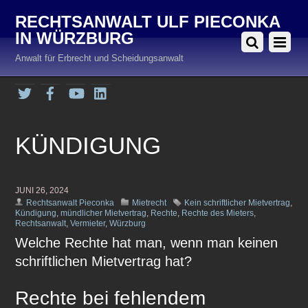
RECHTSANWALT ULF PIECONKA
IN WÜRZBURG
Anwalt für Erbrecht und Scheidungsanwalt
Twitter
Facebook
YouTube
LinkedIn
KÜNDIGUNG
JUNI 26, 2024
Rechtsanwalt Pieconka
Mietrecht
Kein schriftlicher Mietvertrag
,
Kündigung
,
mündlicher Mietvertrag
,
Rechte
,
Rechte des Mieters
,
Rechtsanwalt
,
Vermieter
,
Würzburg
Welche Rechte hat man, wenn man keinen
schriftlichen Mietvertrag hat?
Rechte bei fehlendem