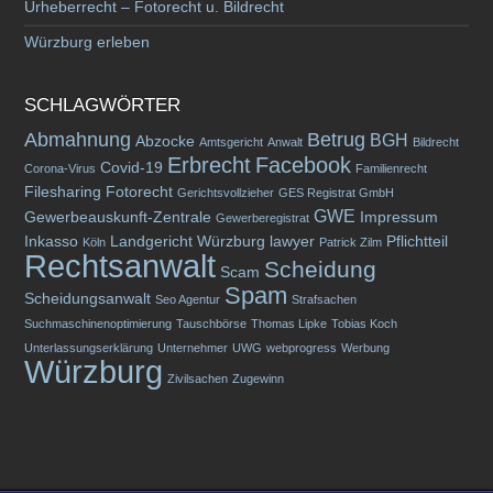
Urheberrecht – Fotorecht u. Bildrecht
Würzburg erleben
SCHLAGWÖRTER
Abmahnung
Betrug
BGH
Abzocke
Amtsgericht
Anwalt
Bildrecht
Erbrecht
Facebook
Covid-19
Corona-Virus
Familienrecht
Filesharing
Fotorecht
Gerichtsvollzieher
GES Registrat GmbH
GWE
Gewerbeauskunft-Zentrale
Impressum
Gewerberegistrat
Inkasso
Landgericht Würzburg
lawyer
Pflichtteil
Köln
Patrick Zilm
Rechtsanwalt
Scheidung
Scam
Spam
Scheidungsanwalt
Seo Agentur
Strafsachen
Suchmaschinenoptimierung
Tauschbörse
Thomas Lipke
Tobias Koch
Unterlassungserklärung
Unternehmer
UWG
webprogress
Werbung
Würzburg
Zivilsachen
Zugewinn