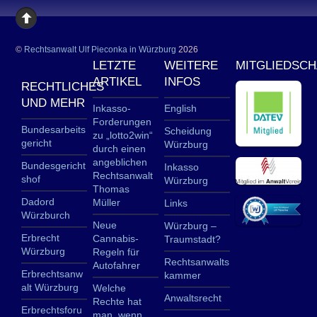
©
Rechtsanwalt Ulf Pieconka in Würzburg
2026
LETZTE
WEITERE
MITGLIEDSC
ARTIKEL
INFOS
RECHTLICHES
UND MEHR
Inkasso-
English
Forderungen
Bundesarbeits
Scheidung
zu „lotto2win“
gericht
Würzburg
durch einen
angeblichen
Bundesgericht
Inkasso
Rechtsanwalt
shof
Würzburg
Thomas
Dadord
Müller
Links
Würzburch
Neue
Würzburg –
Erbrecht
Cannabis-
Traumstadt?
Würzburg
Regeln für
Rechtsanwalts
Autofahrer
Erbrechtsanw
kammer
alt Würzburg
Welche
Anwaltsrecht
Rechte hat
Erbrechtsforu
man, wenn