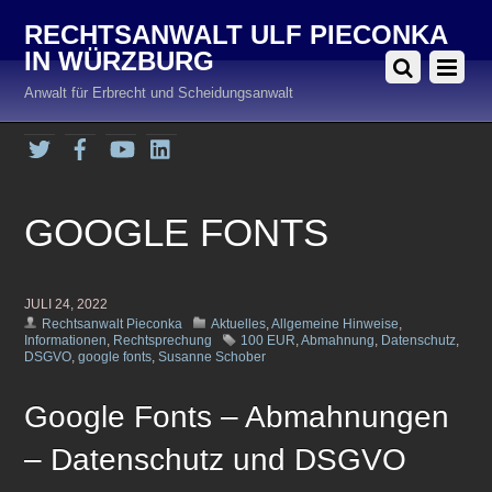
RECHTSANWALT ULF PIECONKA
IN WÜRZBURG
Anwalt für Erbrecht und Scheidungsanwalt
Twitter
Facebook
YouTube
LinkedIn
GOOGLE FONTS
JULI 24, 2022
Rechtsanwalt Pieconka
Aktuelles
,
Allgemeine Hinweise
,
Informationen
,
Rechtsprechung
100 EUR
,
Abmahnung
,
Datenschutz
,
DSGVO
,
google fonts
,
Susanne Schober
Google Fonts – Abmahnungen
– Datenschutz und DSGVO